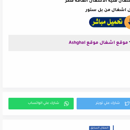
غال هئية الاشغال العامة قطر
 اشغال من بل ستور
موقع اشغال موقع Ashghal
المقال السابق