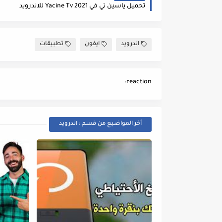
تحميل ياسين تي في Yacine Tv 2021 للاندرويد
اندرويد
ايفون
تطبيقات
reaction:
أخر المواضيع من قسم : اندرويد