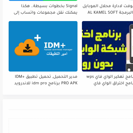
فت لادارة محلال الموبايل
Signal بخطوات بسيطة.. هكذا
AL KAMEL SOFT
يمكنك نقل مجموعات واتساب إلى
تطبيق سيغنال تحميل تطبيق
سيغنال
تحميل برنامج تهكير الواي فاي wps
مدير التحميل, تحميل تطبيق IDM+
امج اختراق الواي فاي
PRO APK برنامج idm pro للاندرويد
للاندرويد بدون روت 2022 WPS